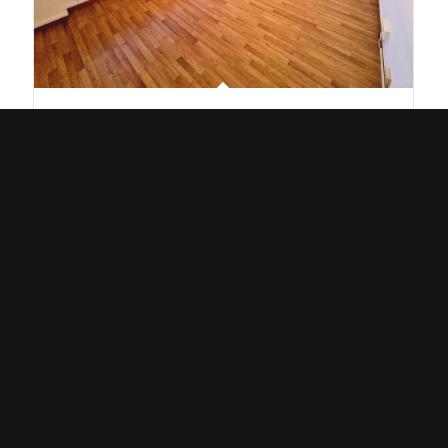
Lokal 7B:20, Transportvägen 14, Löddeköpinge,
kontorshotellet, 21 kvm